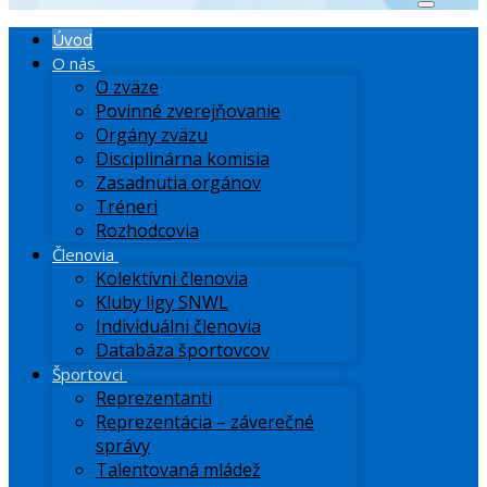
Úvod
O nás
O zväze
Povinné zverejňovanie
Orgány zväzu
Disciplinárna komisia
Zasadnutia orgánov
Tréneri
Rozhodcovia
Členovia
Kolektívni členovia
Kluby ligy SNWL
Individuálni členovia
Databáza športovcov
Športovci
Reprezentanti
Reprezentácia – záverečné
správy
Talentovaná mládež