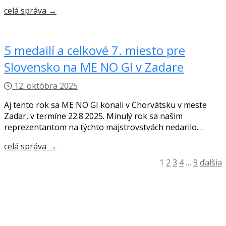
celá správa →
5 medailí a celkové 7. miesto pre
Slovensko na ME NO GI v Zadare
12. októbra 2025
Aj tento rok sa ME NO GI konali v Chorvátsku v meste
Zadar, v termíne 22.8.2025. Minulý rok sa našim
reprezentantom na týchto majstrovstvách nedarilo.…
celá správa →
Stránkovanie
1
2
3
4
…
9
ďalšia
príspevkov