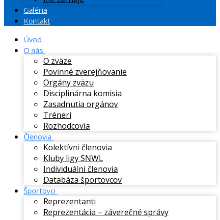
Galéria
Kontakt
Úvod
O nás
O zväze
Povinné zverejňovanie
Orgány zväzu
Disciplinárna komisia
Zasadnutia orgánov
Tréneri
Rozhodcovia
Členovia
Kolektívni členovia
Kluby ligy SNWL
Individuálni členovia
Databáza športovcov
Športovci
Reprezentanti
Reprezentácia – záverečné správy