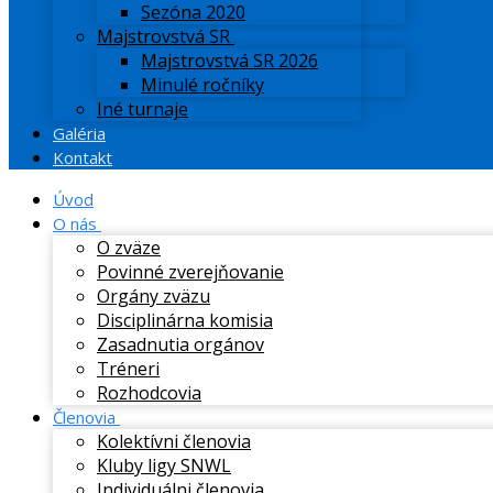
Sezóna 2020
Majstrovstvá SR
Majstrovstvá SR 2026
Minulé ročníky
Iné turnaje
Galéria
Kontakt
Úvod
O nás
O zväze
Povinné zverejňovanie
Orgány zväzu
Disciplinárna komisia
Zasadnutia orgánov
Tréneri
Rozhodcovia
Členovia
Kolektívni členovia
Kluby ligy SNWL
Individuálni členovia