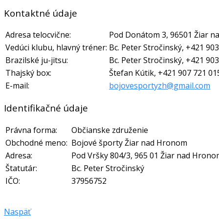
Kontaktné údaje
Adresa telocvične:
Pod Donátom 3, 96501 Žiar 
Vedúci klubu, hlavný tréner:
Bc. Peter Stročinský, +421 90
Brazilské ju-jitsu:
Bc. Peter Stročinský, +421 90
Thajský box:
Štefan Kútik, +421 907 721 01
E-mail:
bojovesportyzh@gmail.com
Identifikačné údaje
Právna forma:
Občianske združenie
Obchodné meno:
Bojové športy Žiar nad Hronom
Adresa:
Pod Vršky 804/3, 965 01 Žiar nad Hron
Štatutár:
Bc. Peter Stročinský
IČO:
37956752
Naspäť