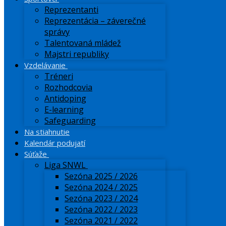
Reprezentanti
Reprezentácia – záverečné
správy
Talentovaná mládež
Majstri republiky
Vzdelávanie
Tréneri
Rozhodcovia
Antidoping
E-learning
Safeguarding
Na stiahnutie
Kalendár podujatí
Súťaže
Liga SNWL
Sezóna 2025 / 2026
Sezóna 2024 / 2025
Sezóna 2023 / 2024
Sezóna 2022 / 2023
Sezóna 2021 / 2022