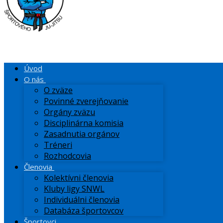
Úvod
O nás
O zväze
Povinné zverejňovanie
Orgány zväzu
Disciplinárna komisia
Zasadnutia orgánov
Tréneri
Rozhodcovia
Členovia
Kolektívni členovia
Kluby ligy SNWL
Individuálni členovia
Databáza športovcov
Športovci