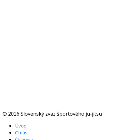
© 2026 Slovenský zväz športového ju-jitsu
Úvod
O nás
O zväze
Členovia