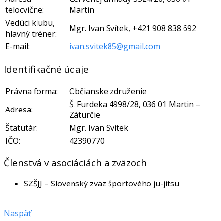
telocvične:
Martin
Vedúci klubu,
Mgr. Ivan Svítek, +421 908 838 692
hlavný tréner:
E-mail:
ivan.svitek85@gmail.com
Identifikačné údaje
Právna forma:
Občianske združenie
Š. Furdeka 4998/28, 036 01 Martin –
Adresa:
Záturčie
Štatutár:
Mgr. Ivan Svítek
IČO:
42390770
Členstvá v asociáciách a zväzoch
SZŠJJ – Slovenský zväz športového ju-jitsu
Naspäť