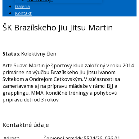
Galéria
Kontakt
ŠK Brazílskeho Jiu Jitsu Martin
Status
: Kolektívny člen
Arte Suave Martin je športový klub založený v roku 2014
primárne na výučbu Brazílskeho Jiu Jitsu Ivanom
Svitekom a Ondrejom Cetkovským. V súčasnosti sa
zameriavame aj na prípravu mládeže v rámci BJJ a
grapplingu, MMA, kondičné tréningy a pohybovú
prípravu detí od 3 rokov.
Kontaktné údaje
Adresa
Červenej armády 5524/26, 036 01