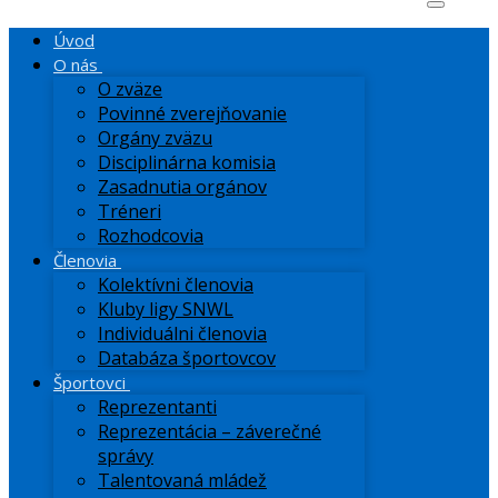
Úvod
O nás
O zväze
Povinné zverejňovanie
Orgány zväzu
Disciplinárna komisia
Zasadnutia orgánov
Tréneri
Rozhodcovia
Členovia
Kolektívni členovia
Kluby ligy SNWL
Individuálni členovia
Databáza športovcov
Športovci
Reprezentanti
Reprezentácia – záverečné
správy
Talentovaná mládež